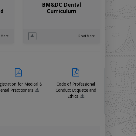
BM&DC Dental
ed
Curriculum
01/03/2026 - @notice
পূর্ণ রেজিস্ট্রেশন স্থগিত (S. M. MUKTADIR, Reg
No: A-49675, Date of Reg: 18/02/2009)
 More
Read More
01/03/2026 - @notice
পূর্ণ রেজিস্ট্রেশন স্থগিত (MAHBUB MORSHED, Reg
No: A-53658, Date of Reg: 02/01/2011)
14/05/2026 - @notice
Notice for Internship under Govt. Medical
College (For Registration Qualifying Exam -
MBBS - April 2026)
istration for Medical &
Code of Professional
ental Practitioners
Conduct Etiquette and
Ethics