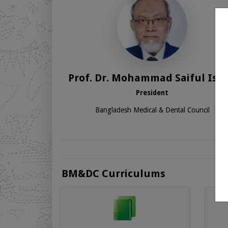
Prof. Dr. Mohammad Saiful Isl
President
Bangladesh Medical & Dental Council
BM&DC Curriculums