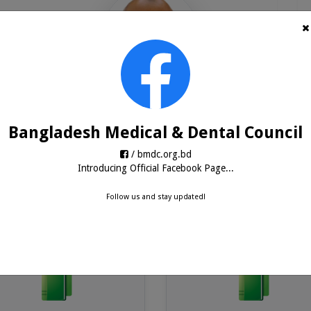
am
Dr. Md. Liaquat Hossain
Registrar (Acting)
Bangladesh Medical & Dental Council
Bangladesh Medical & Dental Council
/ bmdc.org.bd
Introducing Official Facebook Page...
Follow us and stay updated!