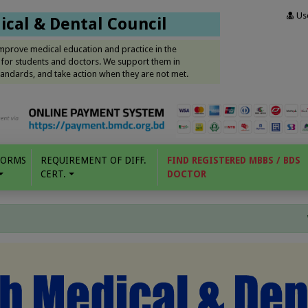
Use
cal & Dental Council
improve medical education and practice in the
 for students and doctors. We support them in
andards, and take action when they are not met.
FORMS
REQUIREMENT OF DIFF.
FIND REGISTERED MBBS / BDS
CERT.
DOCTOR
WELC