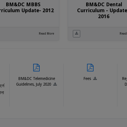
BM&DC MBBS
BM&DC Dental
rriculum Update- 2012
Curriculum - Updat
2016
Read More
Read
BM&DC Telemedicine
Fees
Reg
Guidelines, July 2020
D
্সে
মালা