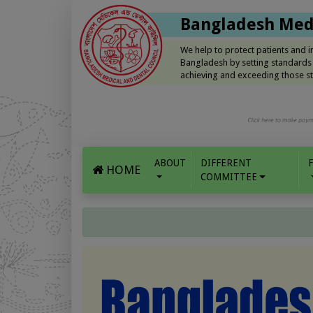
Bangladesh Medi
We help to protect patients and 
Bangladesh by setting standards
achieving and exceeding those st
ABOUT
DIFFERENT
HOME
COMMITTEE